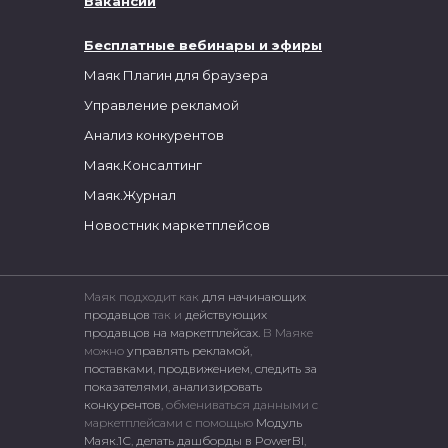
Вакансии
Бесплатные вебинары и эфиры
Маяк Плагин для браузера
Управление рекламой
Анализ конкурентов
Маяк.Консалтинг
Маяк.Журнал
Новостник маркетплейсов
Маяк подходит как
для начинающих
продавцов
так и
действующих
продавцов на маркетплейсах.
В Маяке
можно
управлять рекламой
,
поставками
,
продвижением
,
следить за
показателями
,
анализировать
конкурентов
, обмениваться данными с
маркетплейсами c помощью
Модуль
Маяк.1С
,
делать дашборды в PowerBI
,