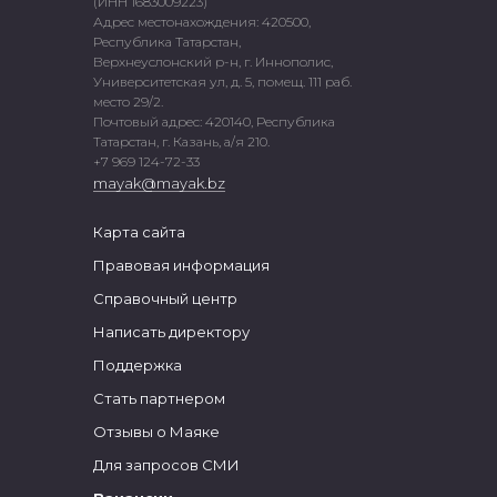
(ИНН 1683009223)
Адрес местонахождения: 420500,
Республика Татарстан,
Верхнеуслонский р-н, г. Иннополис,
Университетская ул, д. 5, помещ. 111 раб.
место 29/2.
Почтовый адрес: 420140, Республика
Татарстан, г. Казань, а/я 210.
+7 969 124-72-33
mayak@mayak.bz
Карта сайта
Правовая информация
Справочный центр
Написать директору
Поддержка
Стать партнером
Отзывы о Маяке
Для запросов СМИ