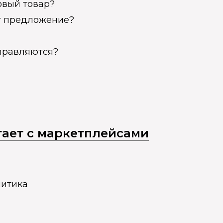
овый товар?
ет предложение?
справляются?
отает с маркетплейсами
литика