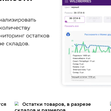
нализировать
количеству
ниторинг остатков
е складов.
тся
Остатки товаров, в разрезе
складов и размеров