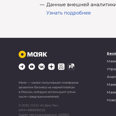
Данные внешней аналитики
Узнать подробнее
Бес
Маяк
Упра
Анал
Маяк — самая популярная платформа
Маяк
развития бизнеса на маркетплейсах
в России, которую используют сотни
Маяк
тысяч предпринимателей.
Ново
© 2020, ООО «М Дата Тек»
(ИНН 1683009223)
Адрес местонахождения: 420500,