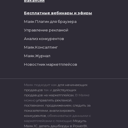
Вакансии
Бесплатные вебинары и эфиры
Маяк Плагин для браузера
Управление рекламой
Анализ конкурентов
Маяк.Консалтинг
Маяк.Журнал
Новостник маркетплейсов
Маяк подходит как
для начинающих
продавцов
так и
действующих
продавцов на маркетплейсах.
В Маяке
можно
управлять рекламой
,
поставками
,
продвижением
,
следить за
показателями
,
анализировать
конкурентов
, обмениваться данными с
маркетплейсами c помощью
Модуль
Маяк.1С
,
делать дашборды в PowerBI
,