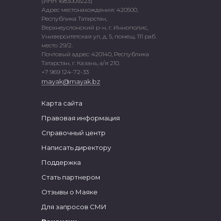
(ИНН 1683009223)
Адрес местонахождения: 420500,
Республика Татарстан,
Верхнеуслонский р-н, г. Иннополис,
Университетская ул, д. 5, помещ. 111 раб.
место 29/2.
Почтовый адрес: 420140, Республика
Татарстан, г. Казань, а/я 210.
+7 969 124-72-33
mayak@mayak.bz
Карта сайта
Правовая информация
Справочный центр
Написать директору
Поддержка
Стать партнером
Отзывы о Маяке
Для запросов СМИ