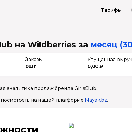
Тарифы
ub на Wildberries
за
месяц (30
Заказы
Упущенная выру
0шт.
0,00 ₽
я аналитика продаж бренда GirlsClub.
 посмотреть на нашей платформе
Mayak.bz
.
ж­ности