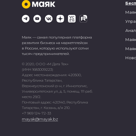
Бес
Маяк
Упра
Анал
Маяк — самая популярная платформа
Маяк
развития бизнеса на маркетплейсах
в России, которую используют сотни
Маяк
тысяч предпринимателей.
Ново
© 2020, ООО «М Дата Тек»
(ИНН 1683009223)
Адрес местонахождения: 420500,
Республика Татарстан,
Верхнеуслонский р-н, г. Иннополис,
Университетская ул, д. 5, помещ. 111 раб.
место 29/2.
Почтовый адрес: 420140, Республика
Татарстан, г. Казань, а/я 210.
+7 969 124-72-33
mayak@mayak.bz