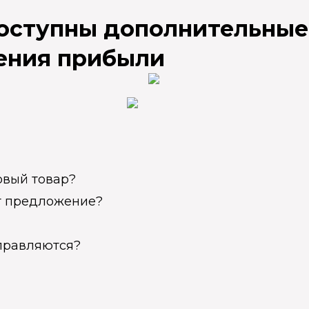
доступны дополнительные
ения прибыли
овый товар?
ет предложение?
справляются?