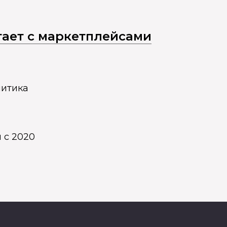
отает с маркетплейсами
литика
 с 2020