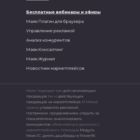
Бесплатные вебинары и эфиры
Маяк Плагин для браузера
Управление рекламой
Анализ конкурентов
Маяк.Консалтинг
Маяк.Журнал
Новостник маркетплейсов
Маяк подходит как
для начинающих
продавцов
так и
действующих
продавцов на маркетплейсах.
В Маяке
можно
управлять рекламой
,
поставками
,
продвижением
,
следить за
показателями
,
анализировать
конкурентов
, обмениваться данными с
маркетплейсами c помощью
Модуль
Маяк.1С
,
делать дашборды в PowerBI
,