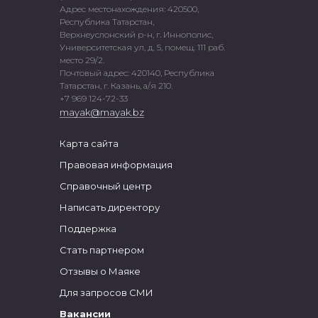
Адрес местонахождения: 420500,
Республика Татарстан,
Верхнеуслонский р-н, г. Иннополис,
Университетская ул, д. 5, помещ. 111 раб.
место 29/2.
Почтовый адрес: 420140, Республика
Татарстан, г. Казань, а/я 210.
+7 969 124-72-33
mayak@mayak.bz
Карта сайта
Правовая информация
Справочный центр
Написать директору
Поддержка
Стать партнером
Отзывы о Маяке
Для запросов СМИ
Вакансии