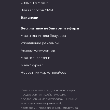
Отзывы о Маяке
Для запросов СМИ
Вакансии
Бесплатные вебинары и эфиры
Маяк Плагин для браузера
Управление рекламой
Анализ конкурентов
Маяк.Консалтинг
Маяк.Журнал
Новостник маркетплейсов
Маяк подходит как
для начинающих
продавцов
так и
действующих
продавцов на маркетплейсах.
В Маяке
можно
управлять рекламой
,
поставками
,
продвижением
,
следить за