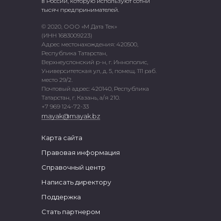
в России, которую используют сотни
тысяч предпринимателей.
© 2020, ООО «М Дата Тек»
(ИНН 1683009223)
Адрес местонахождения: 420500,
Республика Татарстан,
Верхнеуслонский р-н, г. Иннополис,
Университетская ул, д. 5, помещ. 111 раб.
место 29/2.
Почтовый адрес: 420140, Республика
Татарстан, г. Казань, а/я 210.
+7 969 124-72-33
mayak@mayak.bz
Карта сайта
Правовая информация
Справочный центр
Написать директору
Поддержка
Стать партнером