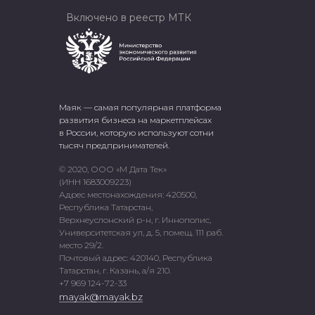
Включено в реестр МТК
Маяк — самая популярная платформа
развития бизнеса на маркетплейсах
в России, которую используют сотни
тысяч предпринимателей.
© 2020, ООО «М Дата Тек»
(ИНН 1683009223)
Адрес местонахождения: 420500,
Республика Татарстан,
Верхнеуслонский р-н, г. Иннополис,
Университетская ул, д. 5, помещ. 111 раб.
место 29/2.
Почтовый адрес: 420140, Республика
Татарстан, г. Казань, а/я 210.
+7 969 124-72-33
mayak@mayak.bz