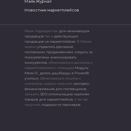
Маяк.Журнал
Новостник маркетплейсов
Маяк подходит как
для начинающих
продавцов
так и
действующих
продавцов на маркетплейсах.
В Маяке
можно
управлять рекламой
,
поставками
,
продвижением
,
следить за
показателями
,
анализировать
конкурентов
, обмениваться данными с
маркетплейсами c помощью
Модуль
Маяк.1С
,
делать дашборды в PowerBI
,
учиться
, обмениваться опытом с
коллегами, можно получить
экспресс-
финансирование для поставщиков
,
заказать
SEO-оптимизацию карточек
товаров для маркетплейсов
, а так же
получить
подарки от партнеров
.