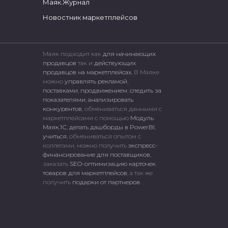
Маяк.Журнал
Новостник маркетплейсов
Маяк подходит как
для начинающих
продавцов
так и
действующих
продавцов на маркетплейсах.
В Маяке
можно
управлять рекламой
,
поставками
,
продвижением
,
следить за
показателями
,
анализировать
конкурентов
, обмениваться данными с
маркетплейсами c помощью
Модуль
Маяк.1С
,
делать дашборды в PowerBI
,
учиться
, обмениваться опытом с
коллегами, можно получить
экспресс-
финансирование для поставщиков
,
заказать
SEO-оптимизацию карточек
товаров для маркетплейсов
, а так же
получить
подарки от партнеров
.