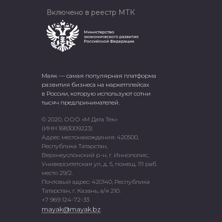
Включено в реестр МТК
Маяк — самая популярная платформа
развития бизнеса на маркетплейсах
в России, которую используют сотни
тысяч предпринимателей.
© 2020, ООО «М Дата Тек»
(ИНН 1683009223)
Адрес местонахождения: 420500,
Республика Татарстан,
Верхнеуслонский р-н, г. Иннополис,
Университетская ул, д. 5, помещ. 111 раб.
место 29/2.
Почтовый адрес: 420140, Республика
Татарстан, г. Казань, а/я 210.
+7 969 124-72-33
mayak@mayak.bz