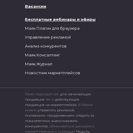
Вакансии
Бесплатные вебинары и эфиры
Маяк Плагин для браузера
Управление рекламой
Анализ конкурентов
Маяк.Консалтинг
Маяк.Журнал
Новостник маркетплейсов
Маяк подходит как
для начинающих
продавцов
так и
действующих
продавцов на маркетплейсах.
В Маяке
можно
управлять рекламой
,
поставками
,
продвижением
,
следить за
показателями
,
анализировать
конкурентов
, обмениваться данными с
маркетплейсами c помощью
Модуль