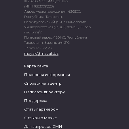
© 2020, ООО «М Дата Тек»
(ИНН 1683009223)
Адрес местонахождения: 420500,
Республика Татарстан,
Верхнеуслонский р-н, г. Иннополис,
Университетская ул, д. 5, помещ. 111 раб.
место 29/2.
Почтовый адрес: 420140, Республика
Татарстан, г. Казань, а/я 210.
+7 969 124-72-33
mayak@mayak.bz
Карта сайта
Правовая информация
Справочный центр
Написать директору
Поддержка
Стать партнером
Отзывы о Маяке
Для запросов СМИ