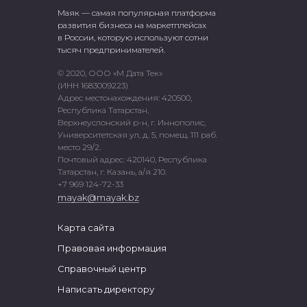
Маяк — самая популярная платформа
развития бизнеса на маркетплейсах
в России, которую используют сотни
тысяч предпринимателей.
© 2020, ООО «М Дата Тек»
(ИНН 1683009223)
Адрес местонахождения: 420500,
Республика Татарстан,
Верхнеуслонский р-н, г. Иннополис,
Университетская ул, д. 5, помещ. 111 раб.
место 29/2.
Почтовый адрес: 420140, Республика
Татарстан, г. Казань, а/я 210.
+7 969 124-72-33
mayak@mayak.bz
Карта сайта
Правовая информация
Справочный центр
Написать директору