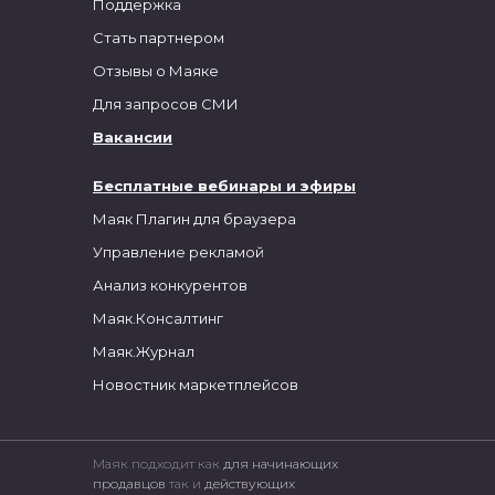
Поддержка
Стать партнером
Отзывы о Маяке
Для запросов СМИ
Вакансии
Бесплатные вебинары и эфиры
Маяк Плагин для браузера
Управление рекламой
Анализ конкурентов
Маяк.Консалтинг
Маяк.Журнал
Новостник маркетплейсов
Маяк подходит как
для начинающих
продавцов
так и
действующих