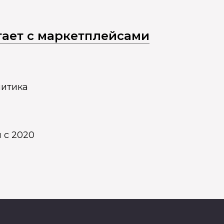
отает с маркетплейсами
литика
 с 2020