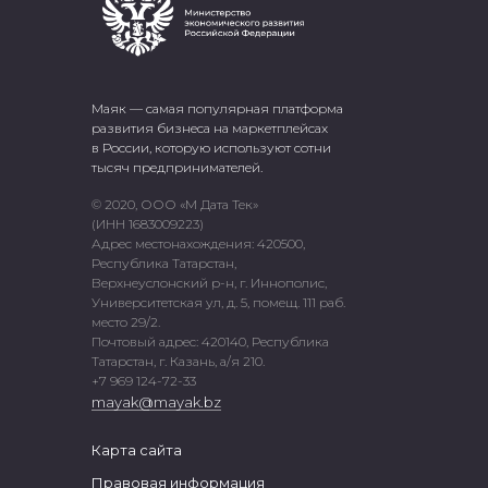
Маяк — самая популярная платформа
развития бизнеса на маркетплейсах
в России, которую используют сотни
тысяч предпринимателей.
© 2020, ООО «М Дата Тек»
(ИНН 1683009223)
Адрес местонахождения: 420500,
Республика Татарстан,
Верхнеуслонский р-н, г. Иннополис,
Университетская ул, д. 5, помещ. 111 раб.
место 29/2.
Почтовый адрес: 420140, Республика
Татарстан, г. Казань, а/я 210.
+7 969 124-72-33
mayak@mayak.bz
Карта сайта
Правовая информация