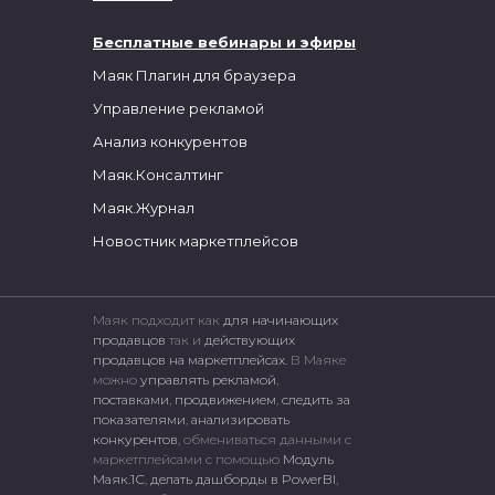
Бесплатные вебинары и эфиры
Маяк Плагин для браузера
Управление рекламой
Анализ конкурентов
Маяк.Консалтинг
Маяк.Журнал
Новостник маркетплейсов
Маяк подходит как
для начинающих
продавцов
так и
действующих
продавцов на маркетплейсах.
В Маяке
можно
управлять рекламой
,
поставками
,
продвижением
,
следить за
показателями
,
анализировать
конкурентов
, обмениваться данными с
маркетплейсами c помощью
Модуль
Маяк.1С
,
делать дашборды в PowerBI
,