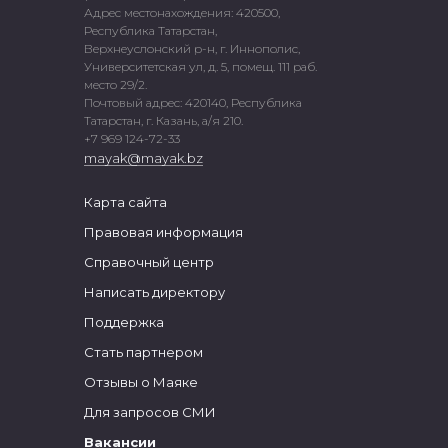
Адрес местонахождения: 420500,
Республика Татарстан,
Верхнеуслонский р-н, г. Иннополис,
Университетская ул, д. 5, помещ. 111 раб.
место 29/2.
Почтовый адрес: 420140, Республика
Татарстан, г. Казань, а/я 210.
+7 969 124-72-33
mayak@mayak.bz
Карта сайта
Правовая информация
Справочный центр
Написать директору
Поддержка
Стать партнером
Отзывы о Маяке
Для запросов СМИ
Вакансии