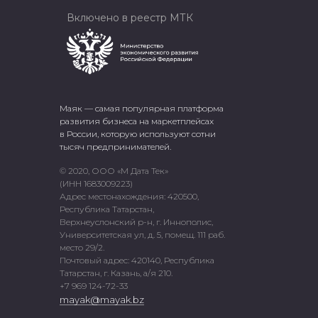
Включено в реестр МТК
Маяк — самая популярная платформа
развития бизнеса на маркетплейсах
в России, которую используют сотни
тысяч предпринимателей.
© 2020, ООО «М Дата Тек»
(ИНН 1683009223)
Адрес местонахождения: 420500,
Республика Татарстан,
Верхнеуслонский р-н, г. Иннополис,
Университетская ул, д. 5, помещ. 111 раб.
место 29/2.
Почтовый адрес: 420140, Республика
Татарстан, г. Казань, а/я 210.
+7 969 124-72-33
mayak@mayak.bz