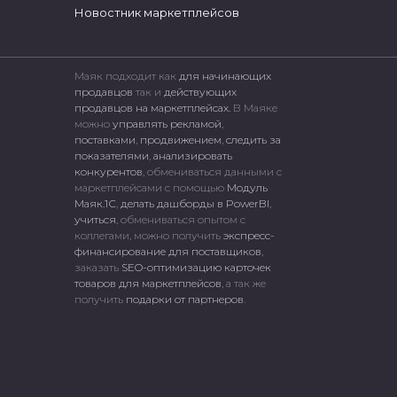
Новостник маркетплейсов
Маяк подходит как
для начинающих
продавцов
так и
действующих
продавцов на маркетплейсах.
В Маяке
можно
управлять рекламой
,
поставками
,
продвижением
,
следить за
показателями
,
анализировать
конкурентов
, обмениваться данными с
маркетплейсами c помощью
Модуль
Маяк.1С
,
делать дашборды в PowerBI
,
учиться
, обмениваться опытом с
коллегами, можно получить
экспресс-
финансирование для поставщиков
,
заказать
SEO-оптимизацию карточек
товаров для маркетплейсов
, а так же
получить
подарки от партнеров
.