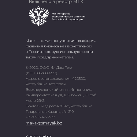
Включено в реестр МТК
Маяк — самая популярная платформа
развития бизнеса на маркетплейсах
в России, которую используют сотни
тысяч предпринимателей.
© 2020, ООО «М Дата Тек»
(ИНН 1683009223)
Адрес местонахождения: 420500,
Республика Татарстан,
Верхнеуслонский р-н, г. Иннополис,
Университетская ул, д. 5, помещ. 111 раб.
место 29/2.
Почтовый адрес: 420140, Республика
Татарстан, г. Казань, а/я 210.
+7 969 124-72-33
mayak@mayak.bz
Карта сайта