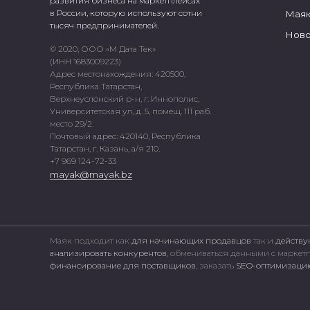
развития бизнеса на маркетплейсах
в России, которую используют сотни
Маяк
тысяч предпринимателей.
Ново
© 2020, ООО «М Дата Тек»
(ИНН 1683009223)
Адрес местонахождения: 420500,
Республика Татарстан,
Верхнеуслонский р-н, г. Иннополис,
Университетская ул, д. 5, помещ. 111 раб.
место 29/2.
Почтовый адрес: 420140, Республика
Татарстан, г. Казань, а/я 210.
+7 969 124-72-33
mayak@mayak.bz
Маяк подходит как
для начинающих продавцов
так и
действу
анализировать конкурентов
, обмениваться данными с марке
финансирование для поставщиков
, заказать
SEO-оптимизацию