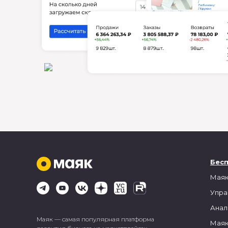
Бес
Маяк
Упра
Анал
Маяк — самая популярная платформа
Маяк