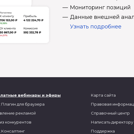
Мониторинг позиций
Данные внешней анал
Узнать подробнее
платные вебинары и эфиры
Карта сайта
 Плагин для браузера
Правовая информац
вление рекламой
Справочный центр
из конкурентов
Написать директору
.Консалтинг
Поддержка