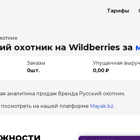
Тарифы
хотник
й охотник на Wildberries
за
Заказы
Упущенная выру
0шт.
0,00 ₽
ая аналитика продаж бренда Русский охотник.
 посмотреть на нашей платформе
Mayak.bz
.
ж­ности