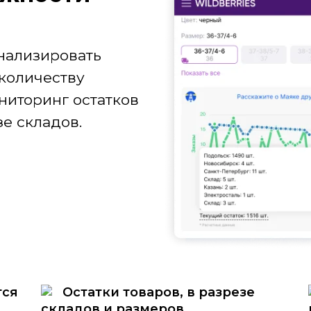
нализировать
количеству
ниторинг остатков
е складов.
тся
Остатки товаров, в разрезе
складов и размеров