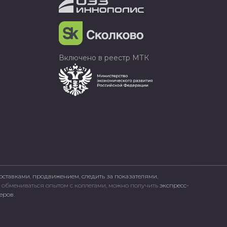
Включено в реестр МТК
оставками
,
продвижением
,
следить за показателями
,
, обмениваться опытом с коллегами, можно получить
экспресс-
неров
.