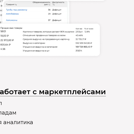
 работает с маркетплейсами
п
кладам
я аналитика