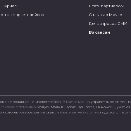
.Журнал
Стать партнером
стник маркетплейсов
Отзывы о Маяке
Для запросов СМИ
Вакансии
ющих продавцов на маркетплейсах.
В Маяке можно
управлять рекламой
,
п
тплейсами c помощью
Модуль Маяк.1С
,
делать дашборды в PowerBI
,
учиться
 карточек товаров для маркетплейсов
, а так же получить
подарки от парт