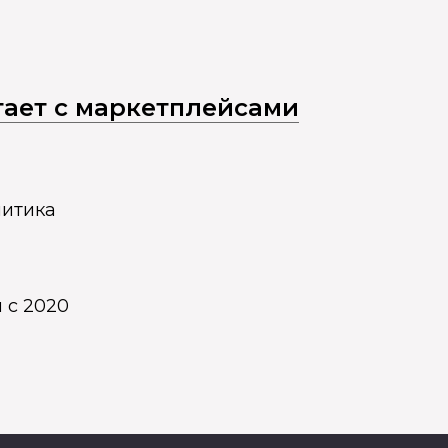
отает с маркетплейсами
литика
 с 2020