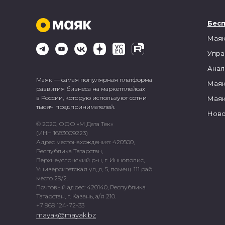
Бес
Маяк
Упра
Анал
Маяк — самая популярная платформа
Маяк
развития бизнеса на маркетплейсах
в России, которую используют сотни
Маяк
тысяч предпринимателей.
Ново
© 2020, ООО «М Дата Тек»
(ИНН 1683009223)
Адрес местонахождения: 420500,
Республика Татарстан,
Верхнеуслонский р-н, г. Иннополис,
Университетская ул, д. 5, помещ. 111 раб.
место 29/2.
Почтовый адрес: 420140, Республика
Татарстан, г. Казань, а/я 210.
+7 969 124-72-33
mayak@mayak.bz