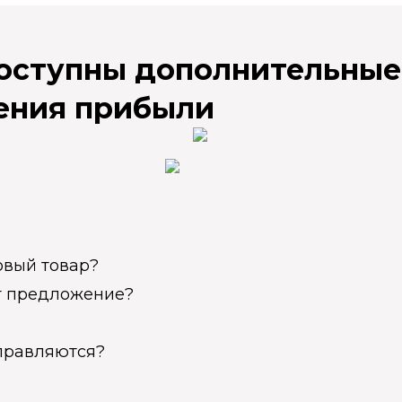
доступны дополнительные
ения прибыли
овый товар?
ет предложение?
справляются?