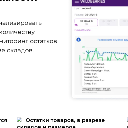
нализировать
количеству
ниторинг остатков
е складов.
тся
Остатки товаров, в разрезе
складов и размеров