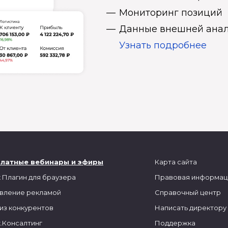
Мониторинг позиций
Данные внешней анал
Узнать подробнее
платные вебинары и эфиры
Карта сайта
 Плагин для браузера
Правовая информац
вление рекламой
Справочный центр
из конкурентов
Написать директору
.Консалтинг
Поддержка