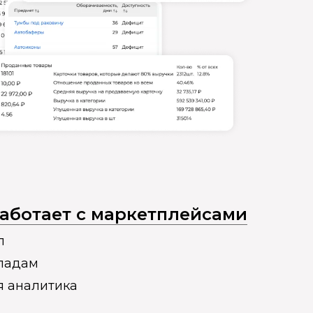
 работает с маркетплейсами
п
кладам
я аналитика