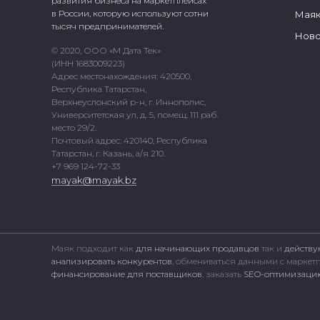
развития бизнеса на маркетплейсах
в России, которую используют сотни
Маяк
тысяч предпринимателей.
Ново
© 2020, ООО «М Дата Тек»
(ИНН 1683009223)
Адрес местонахождения: 420500,
Республика Татарстан,
Верхнеуслонский р-н, г. Иннополис,
Университетская ул, д. 5, помещ. 111 раб.
место 29/2.
Почтовый адрес: 420140, Республика
Татарстан, г. Казань, а/я 210.
+7 969 124-72-33
mayak@mayak.bz
Маяк подходит как
для начинающих продавцов
так и
действу
анализировать конкурентов
, обмениваться данными с марке
финансирование для поставщиков
, заказать
SEO-оптимизацию