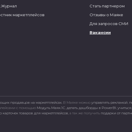
.Журнал
Стать партнером
стник маркетплейсов
Отзывы о Маяке
Для запросов СМИ
Вакансии
ющих продавцов на маркетплейсах.
В Маяке можно
управлять рекламой
,
п
тплейсами c помощью
Модуль Маяк.1С
,
делать дашборды в PowerBI
,
учиться
 карточек товаров для маркетплейсов
, а так же получить
подарки от парт