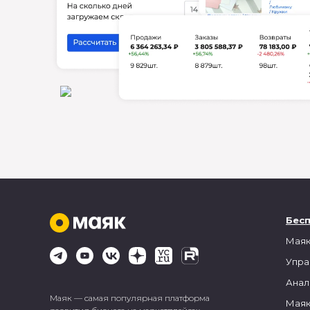
Бес
Маяк
Упра
Анал
Маяк — самая популярная платформа
Маяк