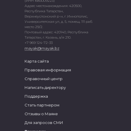
(ИНН 1683009223)
Адрес местонахождения: 420500,
Республика Татарстан,
Верхнеуслонский р-н, г. Иннополис,
Университетская ул, д. 5, помещ. 111 раб.
место 29/2.
Почтовый адрес: 420140, Республика
Татарстан, г. Казань, а/я 210.
+7 969 124-72-33
mayak@mayak.bz
Карта сайта
Правовая информация
Справочный центр
Написать директору
Поддержка
Стать партнером
Отзывы о Маяке
Для запросов СМИ