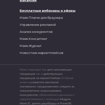
Вакансии
Бесплатные вебинары и эфиры
Маяк Плагин для браузера
Управление рекламой
Анализ конкурентов
Маяк.Консалтинг
Маяк.Журнал
Новостник маркетплейсов
Маяк подходит как
для начинающих
продавцов
так и
действующих
продавцов на маркетплейсах.
В Маяке
можно
управлять рекламой
,
поставками
,
продвижением
,
следить за
показателями
,
анализировать
конкурентов
, обмениваться данными с
маркетплейсами c помощью
Модуль
Маяк.1С
,
делать дашборды в PowerBI
,