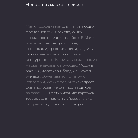
Новостник маркетплейсов
Маяк подходит как
для начинающих
продавцов
так и
действующих
продавцов на маркетплейсах.
В Маяке
можно
управлять рекламой
,
поставками
,
продвижением
,
следить за
показателями
,
анализировать
конкурентов
, обмениваться данными с
маркетплейсами c помощью
Модуль
Маяк.1С
,
делать дашборды в PowerBI
,
учиться
, обмениваться опытом с
коллегами, можно получить
экспресс-
финансирование для поставщиков
,
заказать
SEO-оптимизацию карточек
товаров для маркетплейсов
, а так же
получить
подарки от партнеров
.