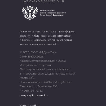
Включено в реестр МТК
Маяк — самая популярная платформа
развития бизнеса на маркетплейсах
в России, которую используют сотни
тысяч предпринимателей.
© 2020, ООО «М Дата Тек»
(ИНН 1683009223)
Адрес местонахождения: 420500,
Республика Татарстан,
Верхнеуслонский р-н, г. Иннополис,
Университетская ул, д. 5, помещ. 111 раб.
место 29/2.
Почтовый адрес: 420140, Республика
Татарстан, г. Казань, а/я 210.
+7 969 124-72-33
mayak@mayak.bz
Карта сайта