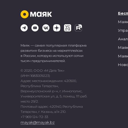
Бес
Маяк
Упра
Анал
Маяк — самая популярная платформа
Маяк
развития бизнеса на маркетплейсах
в России, которую используют сотни
Маяк
тысяч предпринимателей.
Ново
© 2020, ООО «М Дата Тек»
(ИНН 1683009223)
Адрес местонахождения: 420500,
Республика Татарстан,
Верхнеуслонский р-н, г. Иннополис,
Университетская ул, д. 5, помещ. 111 раб.
место 29/2.
Почтовый адрес: 420140, Республика
Татарстан, г. Казань, а/я 210.
+7 969 124-72-33
mayak@mayak.bz