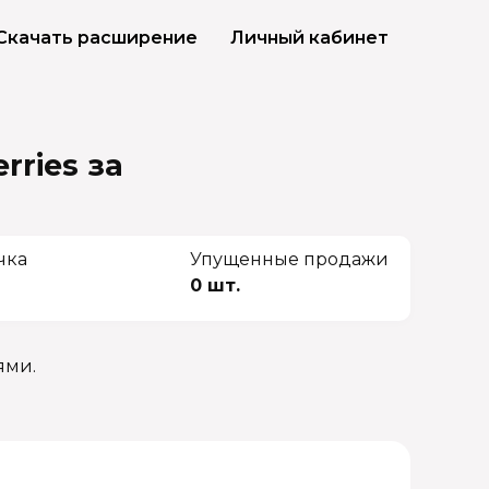
Скачать расширение
Личный кабинет
rries
за
чка
Упущенные продажи
0 шт.
ями.