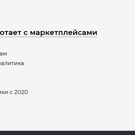
ботает с маркетплейсами
дам
налитика
ки с 2020