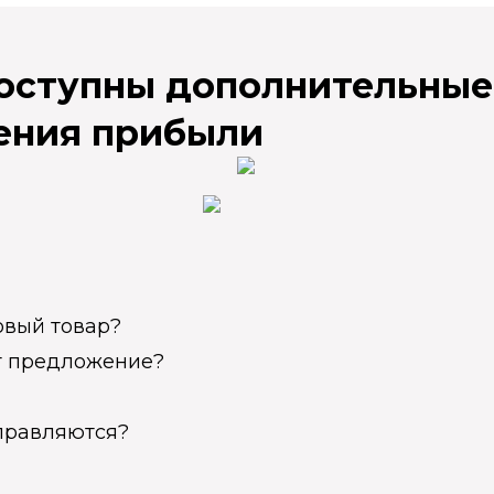
доступны дополнительные
ения прибыли
овый товар?
ет предложение?
справляются?