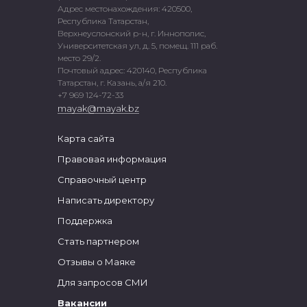
Адрес местонахождения: 420500,
Республика Татарстан,
Верхнеуслонский р-н, г. Иннополис,
Университетская ул, д. 5, помещ. 111 раб.
место 29/2.
Почтовый адрес: 420140, Республика
Татарстан, г. Казань, а/я 210.
+7 969 124-72-33
mayak@mayak.bz
Карта сайта
Правовая информация
Справочный центр
Написать директору
Поддержка
Стать партнером
Отзывы о Маяке
Для запросов СМИ
Вакансии