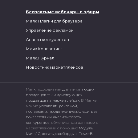
Бесплатные вебинары и эфиры
Маяк Плагин для браузера
Управление рекламой
Анализ конкурентов
Маяк.Консалтинг
Маяк.Журнал
Новостник маркетплейсов
Маяк подходит как
для начинающих
продавцов
так и
действующих
продавцов на маркетплейсах.
В Маяке
можно
управлять рекламой
,
поставками
,
продвижением
,
следить за
показателями
,
анализировать
конкурентов
, обмениваться данными с
маркетплейсами c помощью
Модуль
Маяк.1С
,
делать дашборды в PowerBI
,