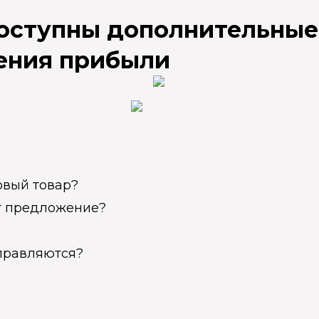
доступны дополнительные
ения прибыли
овый товар?
ет предложение?
справляются?