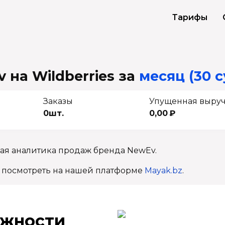
Тарифы
 на Wildberries
за
месяц (30 с
Заказы
Упущенная выру
0шт.
0,00 ₽
ная аналитика продаж бренда NewEv.
 посмотреть на нашей платформе
Mayak.bz
.
ж­ности