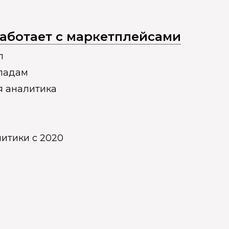
 работает с маркетплейсами
п
кладам
я аналитика
итики с 2020