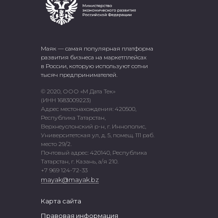
Маяк — самая популярная платформа
развития бизнеса на маркетплейсах
в России, которую используют сотни
тысяч предпринимателей.
© 2020, ООО «М Дата Тек»
(ИНН 1683009223)
Адрес местонахождения: 420500,
Республика Татарстан,
Верхнеуслонский р-н, г. Иннополис,
Университетская ул, д. 5, помещ. 111 раб.
место 29/2.
Почтовый адрес: 420140, Республика
Татарстан, г. Казань, а/я 210.
+7 969 124-72-33
mayak@mayak.bz
Карта сайта
Правовая информация