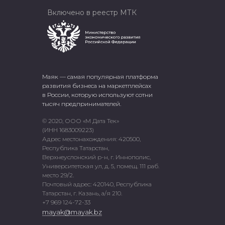
Включено в реестр МТК
Маяк — самая популярная платформа
развития бизнеса на маркетплейсах
в России, которую используют сотни
тысяч предпринимателей.
© 2020, ООО «М Дата Тек»
(ИНН 1683009223)
Адрес местонахождения: 420500,
Республика Татарстан,
Верхнеуслонский р-н, г. Иннополис,
Университетская ул, д. 5, помещ. 111 раб.
место 29/2.
Почтовый адрес: 420140, Республика
Татарстан, г. Казань, а/я 210.
+7 969 124-72-33
mayak@mayak.bz