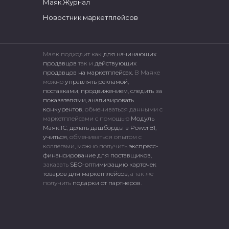
Маяк.Журнал
Новостник маркетплейсов
Маяк подходит как
для начинающих
продавцов
так и
действующих
продавцов на маркетплейсах.
В Маяке
можно
управлять рекламой
,
поставками
,
продвижением
,
следить за
показателями
,
анализировать
конкурентов
, обмениваться данными с
маркетплейсами c помощью
Модуль
Маяк.1С
,
делать дашборды в PowerBI
,
учиться
, обмениваться опытом с
коллегами, можно получить
экспресс-
финансирование для поставщиков
,
заказать
SEO-оптимизацию карточек
товаров для маркетплейсов
, а так же
получить
подарки от партнеров
.