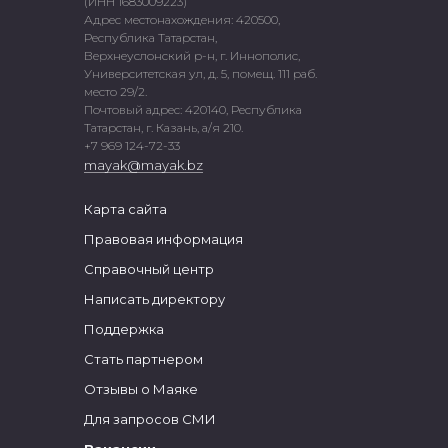
(ИНН 1683009223)
Адрес местонахождения: 420500,
Республика Татарстан,
Верхнеуслонский р-н, г. Иннополис,
Университетская ул, д. 5, помещ. 111 раб.
место 29/2.
Почтовый адрес: 420140, Республика
Татарстан, г. Казань, а/я 210.
+7 969 124-72-33
mayak@mayak.bz
Карта сайта
Правовая информация
Справочный центр
Написать директору
Поддержка
Стать партнером
Отзывы о Маяке
Для запросов СМИ