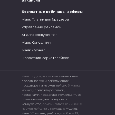
Вакансии
Бесплатные вебинары и эфиры
Маяк Плагин для браузера
Управление рекламой
Анализ конкурентов
Маяк.Консалтинг
Маяк.Журнал
Новостник маркетплейсов
Маяк подходит как
для начинающих
продавцов
так и
действующих
продавцов на маркетплейсах.
В Маяке
можно
управлять рекламой
,
поставками
,
продвижением
,
следить за
показателями
,
анализировать
конкурентов
, обмениваться данными с
маркетплейсами c помощью
Модуль
Маяк.1С
,
делать дашборды в PowerBI
,