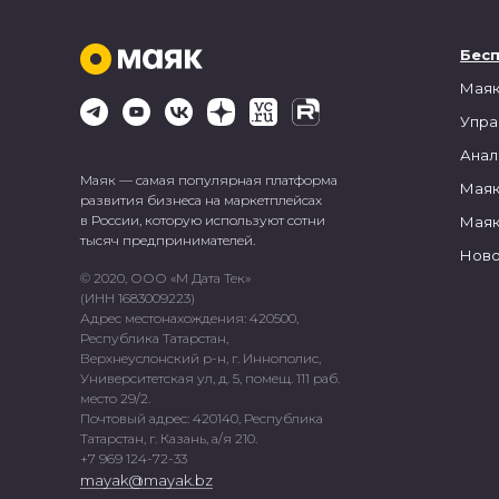
Бес
Маяк
Упра
Анал
Маяк — самая популярная платформа
Маяк
развития бизнеса на маркетплейсах
в России, которую используют сотни
Маяк
тысяч предпринимателей.
Ново
© 2020, ООО «М Дата Тек»
(ИНН 1683009223)
Адрес местонахождения: 420500,
Республика Татарстан,
Верхнеуслонский р-н, г. Иннополис,
Университетская ул, д. 5, помещ. 111 раб.
место 29/2.
Почтовый адрес: 420140, Республика
Татарстан, г. Казань, а/я 210.
+7 969 124-72-33
mayak@mayak.bz