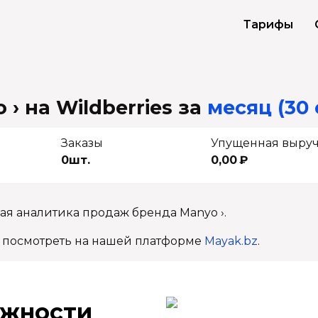
Тарифы
› на Wildberries
за
месяц (30 
Заказы
Упущенная выру
0шт.
0,00 ₽
ая аналитика продаж бренда Manyo ›.
 посмотреть на нашей платформе
Mayak.bz
.
ж­ности