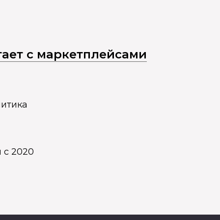
отает с маркетплейсами
литика
 с 2020