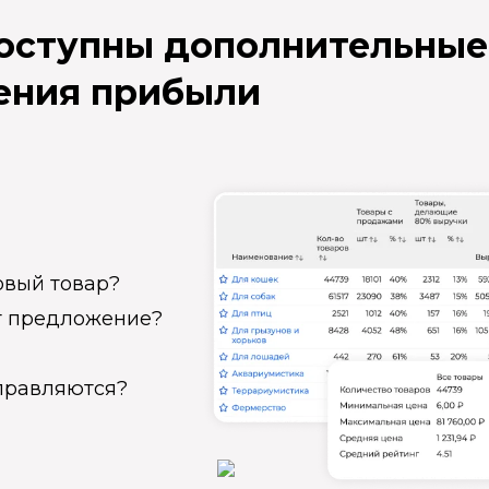
доступны дополнительные
ения прибыли
овый товар?
ет предложение?
справляются?