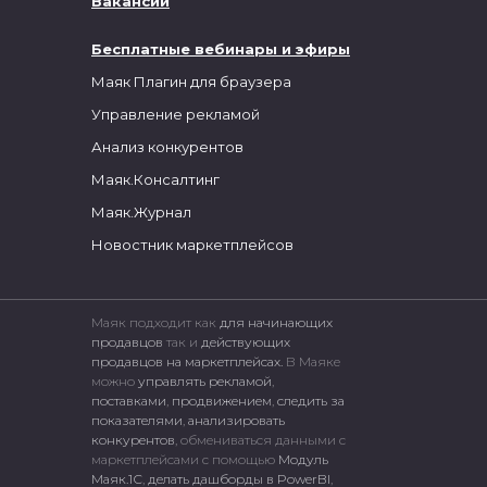
Вакансии
Бесплатные вебинары и эфиры
Маяк Плагин для браузера
Управление рекламой
Анализ конкурентов
Маяк.Консалтинг
Маяк.Журнал
Новостник маркетплейсов
Маяк подходит как
для начинающих
продавцов
так и
действующих
продавцов на маркетплейсах.
В Маяке
можно
управлять рекламой
,
поставками
,
продвижением
,
следить за
показателями
,
анализировать
конкурентов
, обмениваться данными с
маркетплейсами c помощью
Модуль
Маяк.1С
,
делать дашборды в PowerBI
,