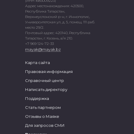
(ИНН 1683009223)
Адрес местонахождения: 420500,
Республика Татарстан,
Верхнеуслонский р-н, г. Иннополис,
Университетская ул, д. 5, помещ. 111 раб.
место 29/2.
Почтовый адрес: 420140, Республика
Татарстан, г. Казань, а/я 210.
+7 969 124-72-33
mayak@mayak.bz
Карта сайта
Правовая информация
Справочный центр
Написать директору
Поддержка
Стать партнером
Отзывы о Маяке
Для запросов СМИ