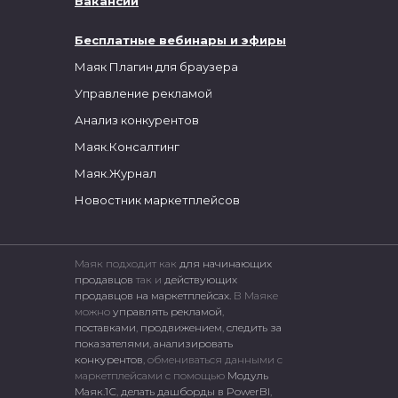
Вакансии
Бесплатные вебинары и эфиры
Маяк Плагин для браузера
Управление рекламой
Анализ конкурентов
Маяк.Консалтинг
Маяк.Журнал
Новостник маркетплейсов
Маяк подходит как
для начинающих
продавцов
так и
действующих
продавцов на маркетплейсах.
В Маяке
можно
управлять рекламой
,
поставками
,
продвижением
,
следить за
показателями
,
анализировать
конкурентов
, обмениваться данными с
маркетплейсами c помощью
Модуль
Маяк.1С
,
делать дашборды в PowerBI
,