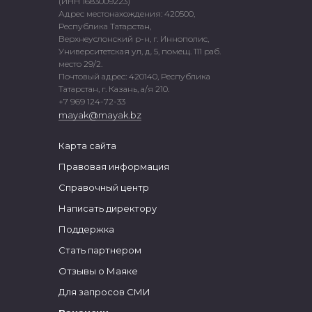
(ИНН 1683009223)
Адрес местонахождения: 420500,
Республика Татарстан,
Верхнеуслонский р-н, г. Иннополис,
Университетская ул, д. 5, помещ. 111 раб.
место 29/2.
Почтовый адрес: 420140, Республика
Татарстан, г. Казань, а/я 210.
+7 969 124-72-33
mayak@mayak.bz
Карта сайта
Правовая информация
Справочный центр
Написать директору
Поддержка
Стать партнером
Отзывы о Маяке
Для запросов СМИ