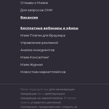
Отзывы о Маяке
Для запросов СМИ
Вакансии
Бесплатные вебинары и эфиры
Маяк Плагин для браузера
Управление рекламой
Анализ конкурентов
Маяк.Консалтинг
Маяк.Журнал
Новостник маркетплейсов
Маяк подходит как
для начинающих
продавцов
так и
действующих
продавцов на маркетплейсах.
В Маяке
можно
управлять рекламой
,
поставками
,
продвижением
,
следить за