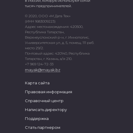
в России, которую используют сотни
тысяч предпринимателей.
© 2020, ООО «М Дата Тек»
(ИНН 1683009223)
Адрес местонахождения: 420500,
Республика Татарстан,
Верхнеуслонский р-н, г. Иннополис,
Университетская ул, д. 5, помещ. 111 раб.
место 29/2.
Почтовый адрес: 420140, Республика
Татарстан, г. Казань, а/я 210.
+7 969 124-72-33
mayak@mayak.bz
Карта сайта
Правовая информация
Справочный центр
Написать директору
Поддержка
Стать партнером