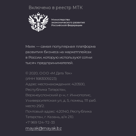
Включено в реестр МТК
Маяк — самая популярная платформа
развития бизнеса на маркетплейсах
в России, которую используют сотни
тысяч предпринимателей.
© 2020, ООО «М Дата Тек»
(ИНН 1683009223)
Адрес местонахождения: 420500,
Республика Татарстан,
Верхнеуслонский р-н, г. Иннополис,
Университетская ул, д. 5, помещ. 111 раб.
место 29/2.
Почтовый адрес: 420140, Республика
Татарстан, г. Казань, а/я 210.
+7 969 124-72-33
mayak@mayak.bz