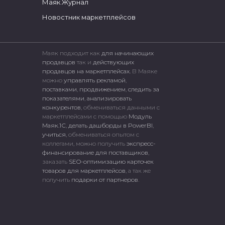
Маяк.Журнал
Новостник маркетплейсов
Маяк подходит как
для начинающих
продавцов
так и
действующих
продавцов на маркетплейсах.
В Маяке
можно
управлять рекламой
,
поставками
,
продвижением
,
следить за
показателями
,
анализировать
конкурентов
, обмениваться данными с
маркетплейсами c помощью
Модуль
Маяк.1С
,
делать дашборды в PowerBI
,
учиться
, обмениваться опытом с
коллегами, можно получить
экспресс-
финансирование для поставщиков
,
заказать
SEO-оптимизацию карточек
товаров для маркетплейсов
, а так же
получить
подарки от партнеров
.