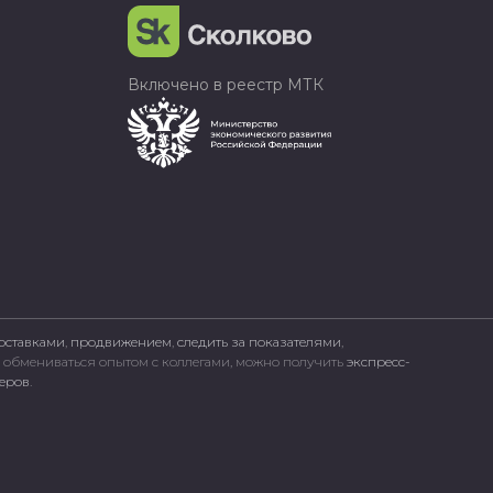
Включено в реестр МТК
оставками
,
продвижением
,
следить за показателями
,
, обмениваться опытом с коллегами, можно получить
экспресс-
неров
.