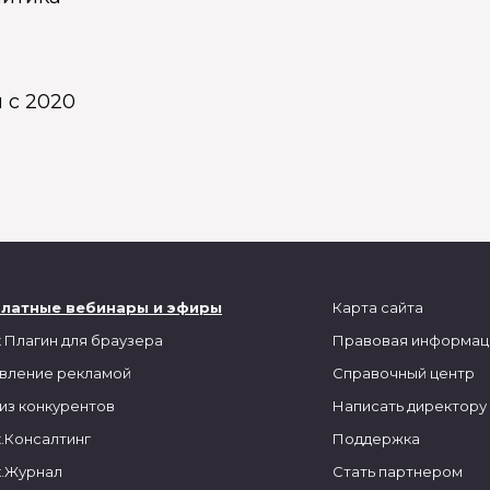
 с 2020
платные вебинары и эфиры
Карта сайта
 Плагин для браузера
Правовая информац
вление рекламой
Справочный центр
из конкурентов
Написать директору
.Консалтинг
Поддержка
.Журнал
Стать партнером