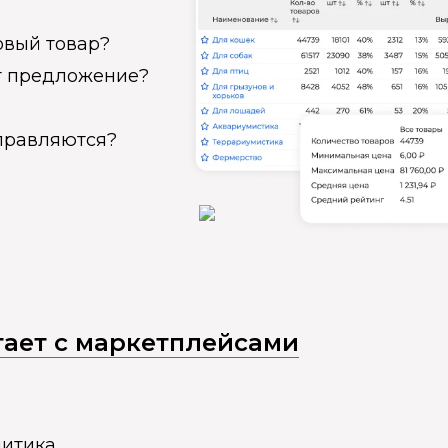
овый товар?
ет предложение?
справляются?
отает с маркетплейсами
литика