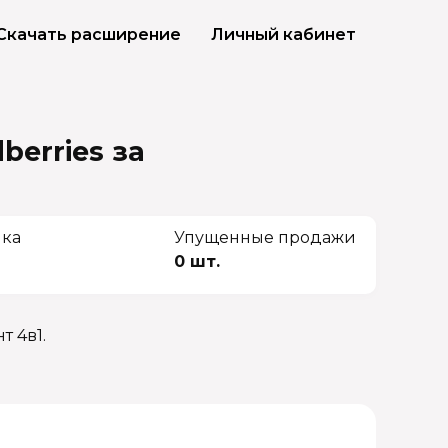
Скачать расширение
Личный кабинет
berries
за
чка
Упущенные продажи
0 шт.
 4в1.