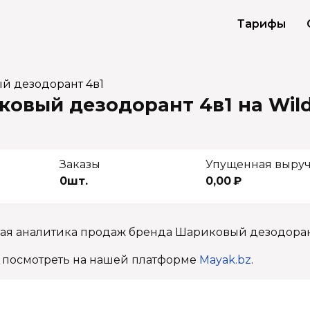
Тарифы
й дезодорант 4в1
овый дезодорант 4в1 на Wild
Заказы
Упущенная выру
0шт.
0,00 ₽
ная аналитика продаж бренда Шариковый дезодорант
 посмотреть на нашей платформе
Mayak.bz
.