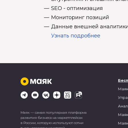
SEO - оптимизация
Мониторинг позиций
Данные внешней аналитики
Узнать подробнее
Бес
Маяк
Упра
Анал
Маяк — самая популярная платформа
Маяк
развития бизнеса на маркетплейсах
в России, которую используют сотни
Маяк
тысяч предпринимателей.