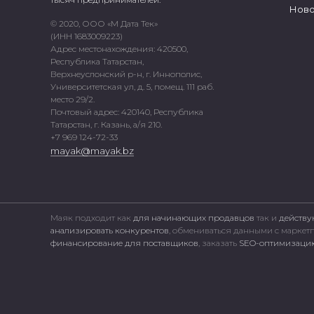
Ново
© 2020, ООО «М Дата Тек»
(ИНН 1683009223)
Адрес местонахождения: 420500,
Республика Татарстан,
Верхнеуслонский р-н, г. Иннополис,
Университетская ул, д. 5, помещ. 111 раб.
место 29/2.
Почтовый адрес: 420140, Республика
Татарстан, г. Казань, а/я 210.
+7 969 124-72-33
mayak@mayak.bz
Маяк подходит как
для начинающих продавцов
так и
действу
анализировать конкурентов
, обмениваться данными с марке
финансирование для поставщиков
, заказать
SEO-оптимизацию