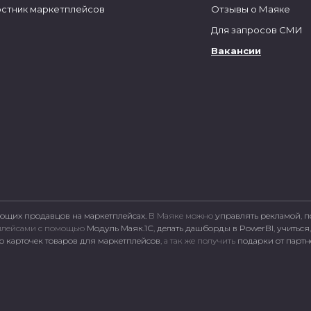
стник маркетплейсов
Отзывы о Маяке
Для запросов СМИ
Вакансии
ющих продавцов на маркетплейсах.
В Маяке можно
управлять рекламой
,
п
тплейсами c помощью
Модуль Маяк.1С
,
делать дашборды в PowerBI
,
учиться
 карточек товаров для маркетплейсов
, а так же получить
подарки от парт