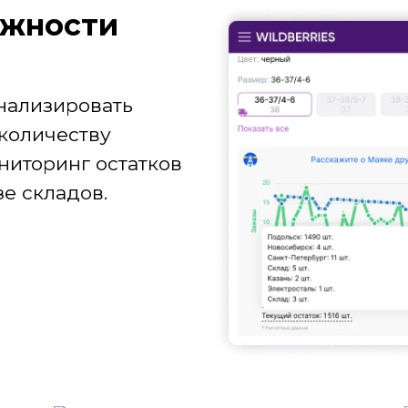
ж­ности
нализировать
количеству
ниторинг остатков
е складов.