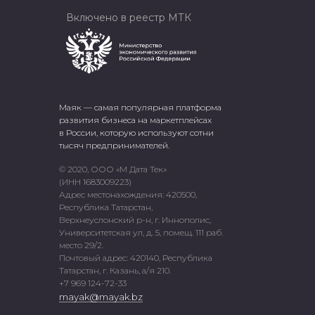
Включено в реестр МТК
Маяк — самая популярная платформа
развития бизнеса на маркетплейсах
в России, которую используют сотни
тысяч предпринимателей.
© 2020, ООО «М Дата Тек»
(ИНН 1683009223)
Адрес местонахождения: 420500,
Республика Татарстан,
Верхнеуслонский р-н, г. Иннополис,
Университетская ул, д. 5, помещ. 111 раб.
место 29/2.
Почтовый адрес: 420140, Республика
Татарстан, г. Казань, а/я 210.
+7 969 124-72-33
mayak@mayak.bz