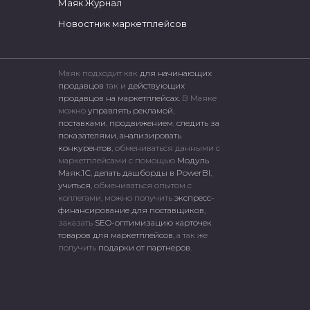
Маяк.Журнал
Новостник маркетплейсов
Маяк подходит как
для начинающих
продавцов
так и
действующих
продавцов на маркетплейсах.
В Маяке
можно
управлять рекламой
,
поставками
,
продвижением
,
следить за
показателями
,
анализировать
конкурентов
, обмениваться данными с
маркетплейсами c помощью
Модуль
Маяк.1С
,
делать дашборды в PowerBI
,
учиться
, обмениваться опытом с
коллегами, можно получить
экспресс-
финансирование для поставщиков
,
заказать
SEO-оптимизацию карточек
товаров для маркетплейсов
, а так же
получить
подарки от партнеров
.