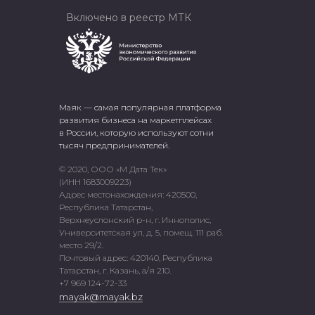
Включено в реестр МТК
Маяк — самая популярная платформа
развития бизнеса на маркетплейсах
в России, которую используют сотни
тысяч предпринимателей.
© 2020, ООО «М Дата Тек»
(ИНН 1683009223)
Адрес местонахождения: 420500,
Республика Татарстан,
Верхнеуслонский р-н, г. Иннополис,
Университетская ул, д. 5, помещ. 111 раб.
место 29/2.
Почтовый адрес: 420140, Республика
Татарстан, г. Казань, а/я 210.
+7 969 124-72-33
mayak@mayak.bz