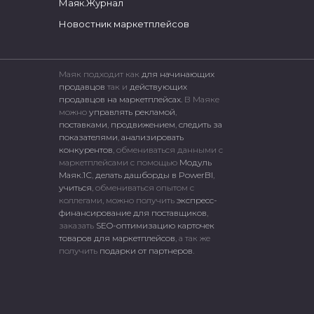
Маяк.Журнал
Новостник маркетплейсов
Маяк подходит как
для начинающих
продавцов
так и
действующих
продавцов на маркетплейсах.
В Маяке
можно
управлять рекламой
,
поставками
,
продвижением
,
следить за
показателями
,
анализировать
конкурентов
, обмениваться данными с
маркетплейсами c помощью
Модуль
Маяк.1С
,
делать дашборды в PowerBI
,
учиться
, обмениваться опытом с
коллегами, можно получить
экспресс-
финансирование для поставщиков
,
заказать
SEO-оптимизацию карточек
товаров для маркетплейсов
, а так же
получить
подарки от партнеров
.