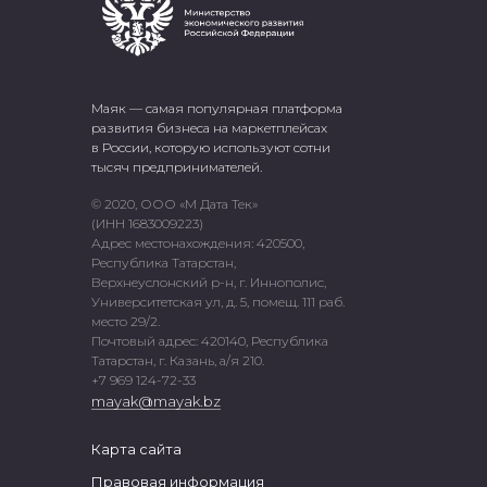
Маяк — самая популярная платформа
развития бизнеса на маркетплейсах
в России, которую используют сотни
тысяч предпринимателей.
© 2020, ООО «М Дата Тек»
(ИНН 1683009223)
Адрес местонахождения: 420500,
Республика Татарстан,
Верхнеуслонский р-н, г. Иннополис,
Университетская ул, д. 5, помещ. 111 раб.
место 29/2.
Почтовый адрес: 420140, Республика
Татарстан, г. Казань, а/я 210.
+7 969 124-72-33
mayak@mayak.bz
Карта сайта
Правовая информация