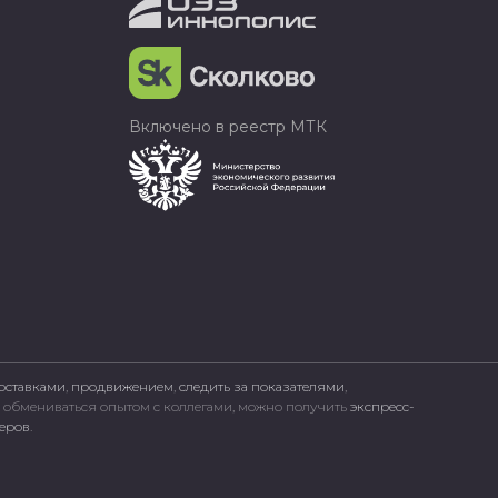
Включено в реестр МТК
оставками
,
продвижением
,
следить за показателями
,
, обмениваться опытом с коллегами, можно получить
экспресс-
неров
.