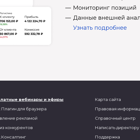
Мониторинг позиций
Данные внешней анал
Узнать подробнее
платные вебинары и эфиры
Карта сайта
 Плагин для браузера
Правовая информац
вление рекламой
Справочный центр
из конкурентов
Написать директору
.Консалтинг
Поддержка