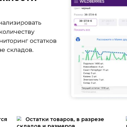
нализировать
количеству
ниторинг остатков
е складов.
тся
Остатки товаров, в разрезе
складов и размеров