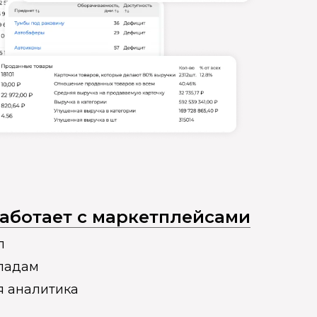
 работает с маркетплейсами
п
кладам
я аналитика