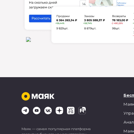
Бес
Маяк
Упра
Анал
Маяк — самая популярная платформа
Маяк