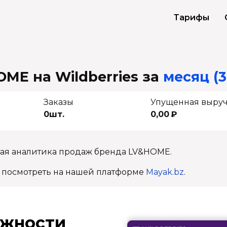
Тарифы
ME на Wildberries
за
месяц (3
Заказы
Упущенная выру
0шт.
0,00 ₽
ная аналитика продаж бренда LV&HOME.
 посмотреть на нашей платформе
Mayak.bz
.
ж­ности