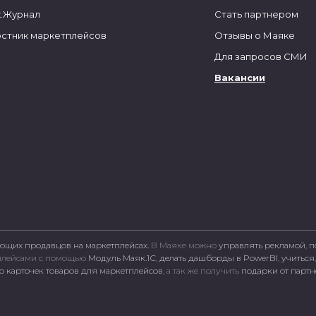
.Журнал
Стать партнером
стник маркетплейсов
Отзывы о Маяке
Для запросов СМИ
Вакансии
ющих продавцов на маркетплейсах.
В Маяке можно
управлять рекламой
,
п
тплейсами c помощью
Модуль Маяк.1С
,
делать дашборды в PowerBI
,
учиться
 карточек товаров для маркетплейсов
, а так же получить
подарки от парт