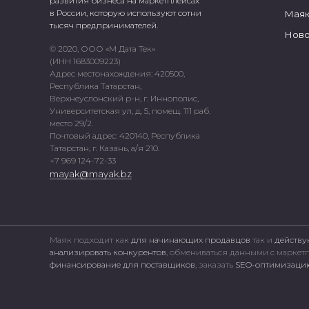
развития бизнеса на маркетплейсах
в России, которую используют сотни
Маяк
тысяч предпринимателей.
Ново
© 2020, ООО «М Дата Тек»
(ИНН 1683009223)
Адрес местонахождения: 420500,
Республика Татарстан,
Верхнеуслонский р-н, г. Иннополис,
Университетская ул, д. 5, помещ. 111 раб.
место 29/2.
Почтовый адрес: 420140, Республика
Татарстан, г. Казань, а/я 210.
+7 969 124-72-33
mayak@mayak.bz
Маяк подходит как
для начинающих продавцов
так и
действу
анализировать конкурентов
, обмениваться данными с марке
финансирование для поставщиков
, заказать
SEO-оптимизацию