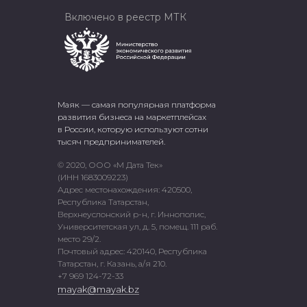
Включено в реестр МТК
Маяк — самая популярная платформа
развития бизнеса на маркетплейсах
в России, которую используют сотни
тысяч предпринимателей.
© 2020, ООО «М Дата Тек»
(ИНН 1683009223)
Адрес местонахождения: 420500,
Республика Татарстан,
Верхнеуслонский р-н, г. Иннополис,
Университетская ул, д. 5, помещ. 111 раб.
место 29/2.
Почтовый адрес: 420140, Республика
Татарстан, г. Казань, а/я 210.
+7 969 124-72-33
mayak@mayak.bz