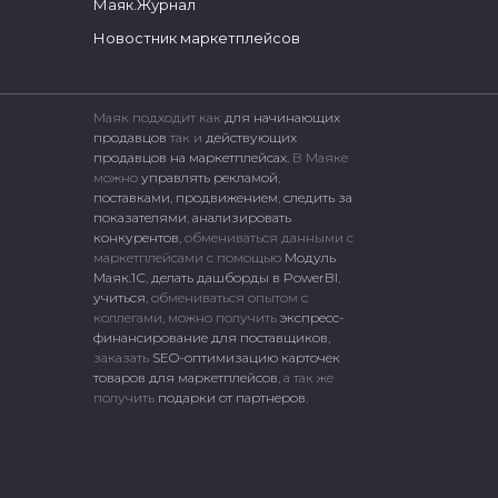
Маяк.Журнал
Новостник маркетплейсов
Маяк подходит как
для начинающих
продавцов
так и
действующих
продавцов на маркетплейсах.
В Маяке
можно
управлять рекламой
,
поставками
,
продвижением
,
следить за
показателями
,
анализировать
конкурентов
, обмениваться данными с
маркетплейсами c помощью
Модуль
Маяк.1С
,
делать дашборды в PowerBI
,
учиться
, обмениваться опытом с
коллегами, можно получить
экспресс-
финансирование для поставщиков
,
заказать
SEO-оптимизацию карточек
товаров для маркетплейсов
, а так же
получить
подарки от партнеров
.