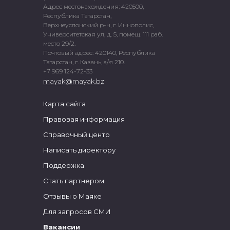
Адрес местонахождения: 420500,
Республика Татарстан,
Верхнеуслонский р-н, г. Иннополис,
Университетская ул, д. 5, помещ. 111 раб.
место 29/2.
Почтовый адрес: 420140, Республика
Татарстан, г. Казань, а/я 210.
+7 969 124-72-33
mayak@mayak.bz
Карта сайта
Правовая информация
Справочный центр
Написать директору
Поддержка
Стать партнером
Отзывы о Маяке
Для запросов СМИ
Вакансии