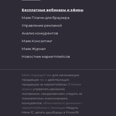
Бесплатные вебинары и эфиры
Маяк Плагин для браузера
Управление рекламой
Анализ конкурентов
Маяк.Консалтинг
Маяк.Журнал
Новостник маркетплейсов
Маяк подходит как
для начинающих
продавцов
так и
действующих
продавцов на маркетплейсах.
В Маяке
можно
управлять рекламой
,
поставками
,
продвижением
,
следить за
показателями
,
анализировать
конкурентов
, обмениваться данными с
маркетплейсами c помощью
Модуль
Маяк.1С
,
делать дашборды в PowerBI
,