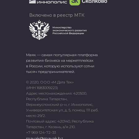
Включено в реестр МТК
Маяк — самая популярная платформа
развития бизнеса на маркетплейсах
в России, которую используют сотни
тысяч предпринимателей.
© 2020, ООО «М Дата Тек»
(ИНН 1683009223)
Адрес местонахождения: 420500,
Республика Татарстан,
Верхнеуслонский р-н, г. Иннополис,
Университетская ул, д. 5, помещ. 111 раб.
место 29/2.
Почтовый адрес: 420140, Республика
Татарстан, г. Казань, а/я 210.
+7 969 124-72-33
mayak@mayak.bz