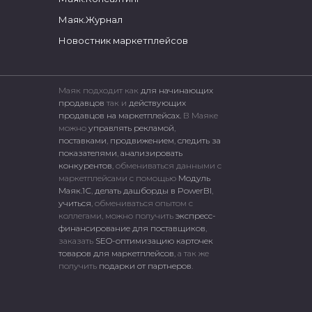
Маяк.Журнал
Новостник маркетплейсов
Маяк подходит как
для начинающих
продавцов
так и
действующих
продавцов на маркетплейсах.
В Маяке
можно
управлять рекламой
,
поставками
,
продвижением
,
следить за
показателями
,
анализировать
конкурентов
, обмениваться данными с
маркетплейсами c помощью
Модуль
Маяк.1С
,
делать дашборды в PowerBI
,
учиться
, обмениваться опытом с
коллегами, можно получить
экспресс-
финансирование для поставщиков
,
заказать
SEO-оптимизацию карточек
товаров для маркетплейсов
, а так же
получить
подарки от партнеров
.