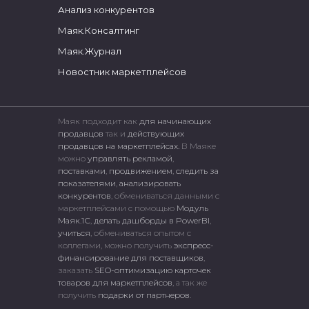
Анализ конкурентов
Маяк.Консалтинг
Маяк.Журнал
Новостник маркетплейсов
Маяк подходит как
для начинающих
продавцов
так и
действующих
продавцов на маркетплейсах.
В Маяке
можно
управлять рекламой
,
поставками
,
продвижением
,
следить за
показателями
,
анализировать
конкурентов
, обмениваться данными с
маркетплейсами c помощью
Модуль
Маяк.1С
,
делать дашборды в PowerBI
,
учиться
, обмениваться опытом с
коллегами, можно получить
экспресс-
финансирование для поставщиков
,
заказать
SEO-оптимизацию карточек
товаров для маркетплейсов
, а так же
получить
подарки от партнеров
.