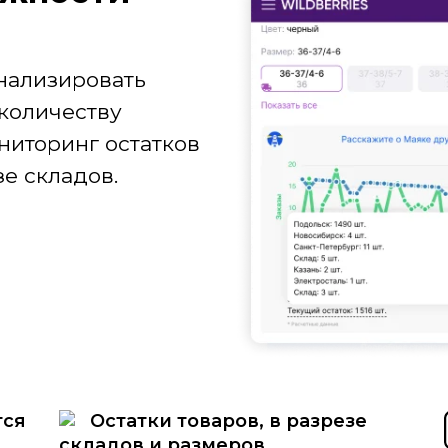
нализировать
количеству
ниторинг остатков
е складов.
тся
Остатки товаров, в разрезе
складов и размеров