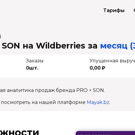
Тарифы
N
SON на Wildberries
за
месяц (
Заказы
Упущенная выру
0шт.
0,00 ₽
ная аналитика продаж бренда PRO × SON.
 посмотреть на нашей платформе
Mayak.bz
.
ж­ности