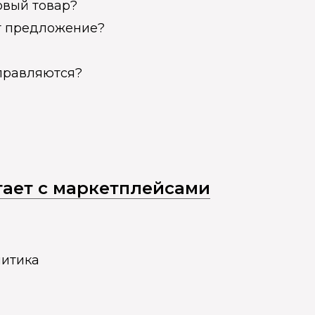
овый товар?
ет предложение?
справляются?
отает с маркетплейсами
литика