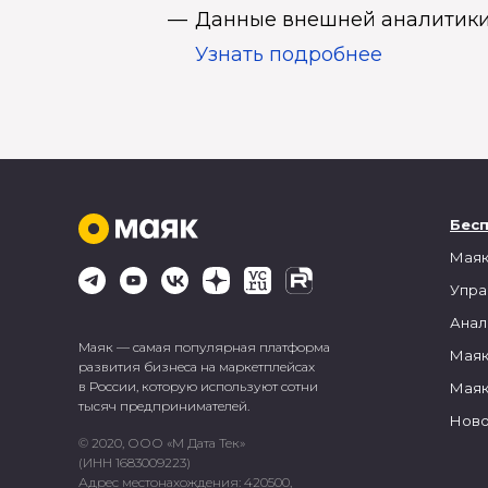
Данные внешней аналитики
Узнать подробнее
Бес
Маяк
Упра
Анал
Маяк — самая популярная платформа
Маяк
развития бизнеса на маркетплейсах
в России, которую используют сотни
Маяк
тысяч предпринимателей.
Ново
© 2020, ООО «М Дата Тек»
(ИНН 1683009223)
Адрес местонахождения: 420500,