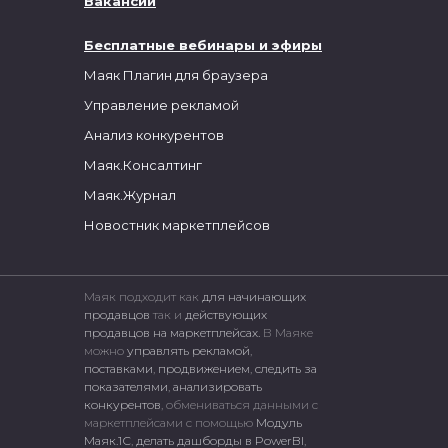
Вакансии
Бесплатные вебинары и эфиры
Маяк Плагин для браузера
Управление рекламой
Анализ конкурентов
Маяк.Консалтинг
Маяк.Журнал
Новостник маркетплейсов
Маяк подходит как
для начинающих
продавцов
так и
действующих
продавцов на маркетплейсах.
В Маяке
можно
управлять рекламой
,
поставками
,
продвижением
,
следить за
показателями
,
анализировать
конкурентов
, обмениваться данными с
маркетплейсами c помощью
Модуль
Маяк.1С
,
делать дашборды в PowerBI
,