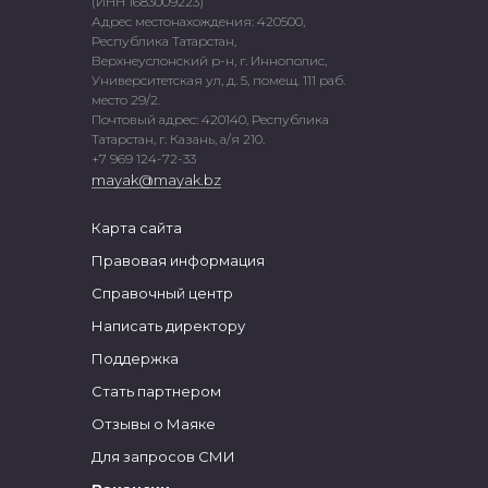
(ИНН 1683009223)
Адрес местонахождения: 420500,
Республика Татарстан,
Верхнеуслонский р-н, г. Иннополис,
Университетская ул, д. 5, помещ. 111 раб.
место 29/2.
Почтовый адрес: 420140, Республика
Татарстан, г. Казань, а/я 210.
+7 969 124-72-33
mayak@mayak.bz
Карта сайта
Правовая информация
Справочный центр
Написать директору
Поддержка
Стать партнером
Отзывы о Маяке
Для запросов СМИ