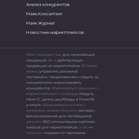
Анализ конкурентов
Маяк.Консалтинг
Маяк.Журнал
Новостник маркетплейсов
Маяк подходит как
для начинающих
продавцов
так и
действующих
продавцов на маркетплейсах.
В Маяке
можно
управлять рекламой
,
поставками
,
продвижением
,
следить за
показателями
,
анализировать
конкурентов
, обмениваться данными с
маркетплейсами c помощью
Модуль
Маяк.1С
,
делать дашборды в PowerBI
,
учиться
, обмениваться опытом с
коллегами, можно получить
экспресс-
финансирование для поставщиков
,
заказать
SEO-оптимизацию карточек
товаров для маркетплейсов
, а так же
получить
подарки от партнеров
.