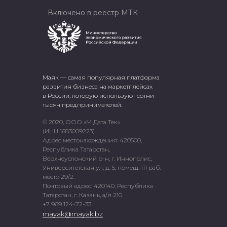
Включено в реестр МТК
Маяк — самая популярная платформа
развития бизнеса на маркетплейсах
в России, которую используют сотни
тысяч предпринимателей.
© 2020, ООО «М Дата Тек»
(ИНН 1683009223)
Адрес местонахождения: 420500,
Республика Татарстан,
Верхнеуслонский р-н, г. Иннополис,
Университетская ул, д. 5, помещ. 111 раб.
место 29/2.
Почтовый адрес: 420140, Республика
Татарстан, г. Казань, а/я 210.
+7 969 124-72-33
mayak@mayak.bz