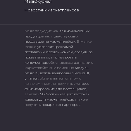
Маяк.Журнал
Новостник маркетплейсов
Маяк подходит как
для начинающих
продавцов
так и
действующих
продавцов на маркетплейсах.
В Маяке
можно
управлять рекламой
,
поставками
,
продвижением
,
следить за
показателями
,
анализировать
конкурентов
, обмениваться данными с
маркетплейсами c помощью
Модуль
Маяк.1С
,
делать дашборды в PowerBI
,
учиться
, обмениваться опытом с
коллегами, можно получить
экспресс-
финансирование для поставщиков
,
заказать
SEO-оптимизацию карточек
товаров для маркетплейсов
, а так же
получить
подарки от партнеров
.