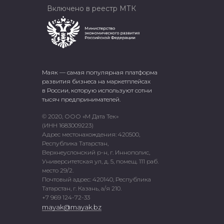
Включено в реестр МТК
Маяк — самая популярная платформа
развития бизнеса на маркетплейсах
в России, которую используют сотни
тысяч предпринимателей.
© 2020, ООО «М Дата Тек»
(ИНН 1683009223)
Адрес местонахождения: 420500,
Республика Татарстан,
Верхнеуслонский р-н, г. Иннополис,
Университетская ул, д. 5, помещ. 111 раб.
место 29/2.
Почтовый адрес: 420140, Республика
Татарстан, г. Казань, а/я 210.
+7 969 124-72-33
mayak@mayak.bz