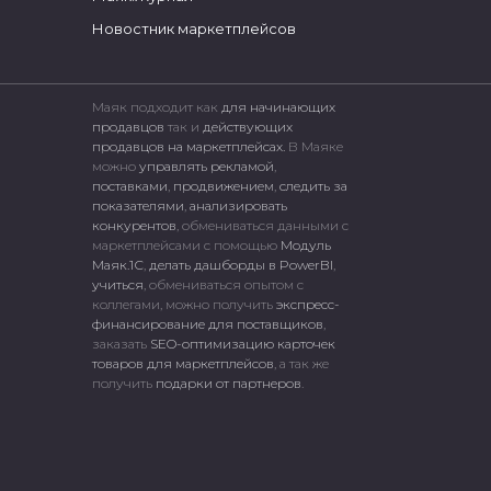
Новостник маркетплейсов
Маяк подходит как
для начинающих
продавцов
так и
действующих
продавцов на маркетплейсах.
В Маяке
можно
управлять рекламой
,
поставками
,
продвижением
,
следить за
показателями
,
анализировать
конкурентов
, обмениваться данными с
маркетплейсами c помощью
Модуль
Маяк.1С
,
делать дашборды в PowerBI
,
учиться
, обмениваться опытом с
коллегами, можно получить
экспресс-
финансирование для поставщиков
,
заказать
SEO-оптимизацию карточек
товаров для маркетплейсов
, а так же
получить
подарки от партнеров
.