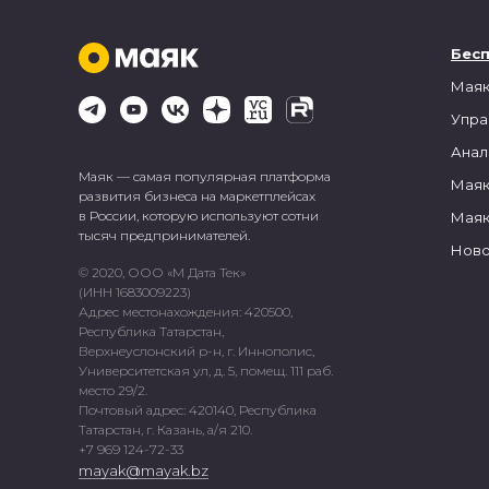
Бес
Маяк
Упра
Анал
Маяк — самая популярная платформа
Маяк
развития бизнеса на маркетплейсах
в России, которую используют сотни
Маяк
тысяч предпринимателей.
Ново
© 2020, ООО «М Дата Тек»
(ИНН 1683009223)
Адрес местонахождения: 420500,
Республика Татарстан,
Верхнеуслонский р-н, г. Иннополис,
Университетская ул, д. 5, помещ. 111 раб.
место 29/2.
Почтовый адрес: 420140, Республика
Татарстан, г. Казань, а/я 210.
+7 969 124-72-33
mayak@mayak.bz