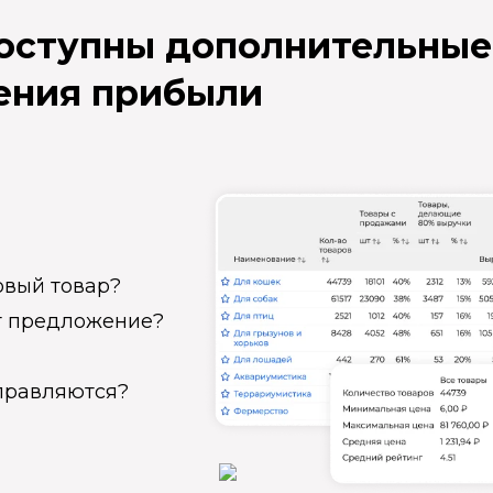
доступны дополнительные
ения прибыли
овый товар?
ет предложение?
справляются?