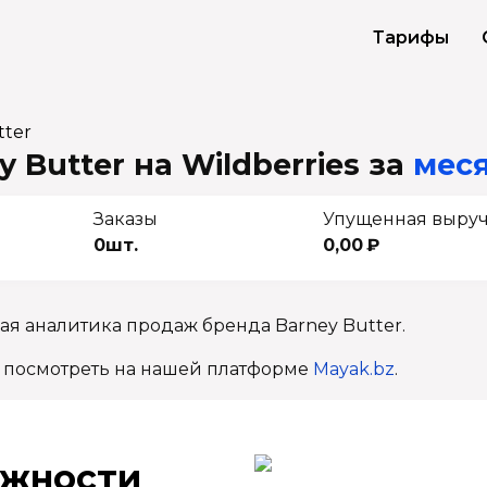
Тарифы
tter
 Butter на Wildberries
за
меся
Заказы
Упущенная выру
0шт.
0,00 ₽
ая аналитика продаж бренда Barney Butter.
 посмотреть на нашей платформе
Mayak.bz
.
ж­ности