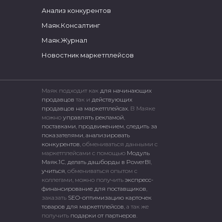
Анализ конкурентов
Маяк.Консалтинг
Маяк.Журнал
Новостник маркетплейсов
Маяк подходит как
для начинающих
продавцов
так и
действующих
продавцов на маркетплейсах.
В Маяке
можно
управлять рекламой
,
поставками
,
продвижением
,
следить за
показателями
,
анализировать
конкурентов
, обмениваться данными с
маркетплейсами c помощью
Модуль
Маяк.1С
,
делать дашборды в PowerBI
,
учиться
, обмениваться опытом с
коллегами, можно получить
экспресс-
финансирование для поставщиков
,
заказать
SEO-оптимизацию карточек
товаров для маркетплейсов
, а так же
получить
подарки от партнеров
.