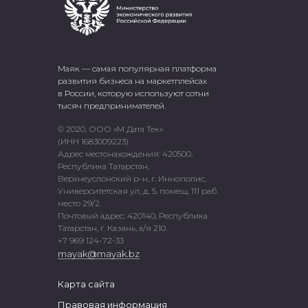
Маяк — самая популярная платформа
развития бизнеса на маркетплейсах
в России, которую используют сотни
тысяч предпринимателей.
© 2020, ООО «М Дата Тек»
(ИНН 1683009223)
Адрес местонахождения: 420500,
Республика Татарстан,
Верхнеуслонский р-н, г. Иннополис,
Университетская ул, д. 5, помещ. 111 раб.
место 29/2.
Почтовый адрес: 420140, Республика
Татарстан, г. Казань, а/я 210.
+7 969 124-72-33
mayak@mayak.bz
Карта сайта
Правовая информация