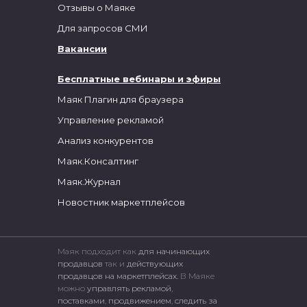
Отзывы о Маяке
Для запросов СМИ
Вакансии
Бесплатные вебинары и эфиры
Маяк Плагин для браузера
Управление рекламой
Анализ конкурентов
Маяк.Консалтинг
Маяк.Журнал
Новостник маркетплейсов
Маяк подходит как
для начинающих
продавцов
так и
действующих
продавцов на маркетплейсах.
В Маяке
можно
управлять рекламой
,
поставками
,
продвижением
,
следить за