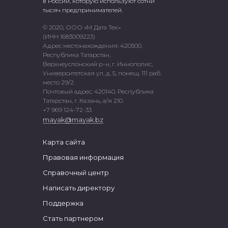
в России, которую используют сотни
тысяч предпринимателей.
© 2020, ООО «М Дата Тек»
(ИНН 1683009223)
Адрес местонахождения: 420500,
Республика Татарстан,
Верхнеуслонский р-н, г. Иннополис,
Университетская ул, д. 5, помещ. 111 раб.
место 29/2.
Почтовый адрес: 420140, Республика
Татарстан, г. Казань, а/я 210.
+7 969 124-72-33
mayak@mayak.bz
Карта сайта
Правовая информация
Справочный центр
Написать директору
Поддержка
Стать партнером