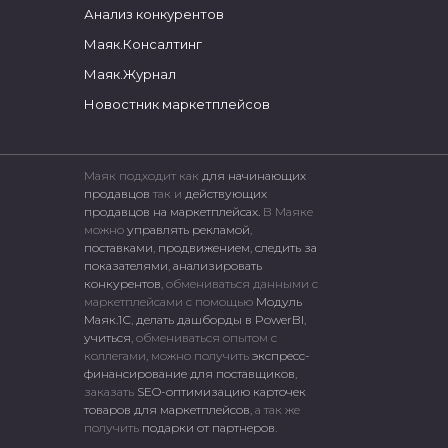
Анализ конкурентов
Маяк.Консалтинг
Маяк.Журнал
Новостник маркетплейсов
Маяк подходит как
для начинающих
продавцов
так и
действующих
продавцов на маркетплейсах.
В Маяке
можно
управлять рекламой
,
поставками
,
продвижением
,
следить за
показателями
,
анализировать
конкурентов
, обмениваться данными с
маркетплейсами c помощью
Модуль
Маяк.1С
,
делать дашборды в PowerBI
,
учиться
, обмениваться опытом с
коллегами, можно получить
экспресс-
финансирование для поставщиков
,
заказать
SEO-оптимизацию карточек
товаров для маркетплейсов
, а так же
получить
подарки от партнеров
.